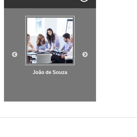
lva
João de Souza
Joana Maria das
Neves
Locutor