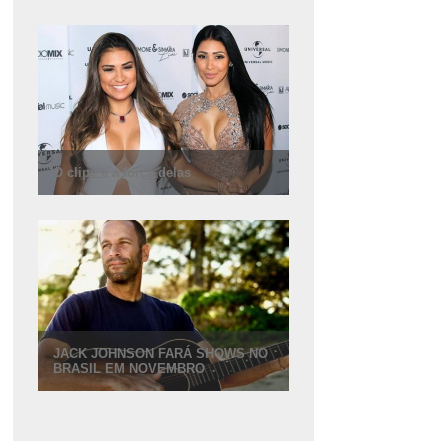
O clipe e a força delas
JACK JOHNSON FARÁ SHOWS NO
BRASIL EM NOVEMBRO