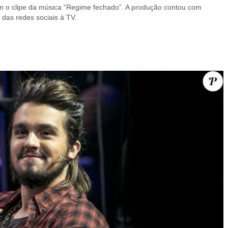
am o clipe da música “Regime fechado”. A produção contou com
 das redes sociais à TV.