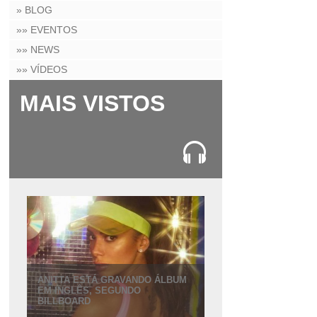
» BLOG
»» EVENTOS
»» NEWS
»» VÍDEOS
MAIS VISTOS
ANITTA ESTÁ GRAVANDO ÁLBUM
EM INGLÊS, SEGUNDO
BILLBOARD